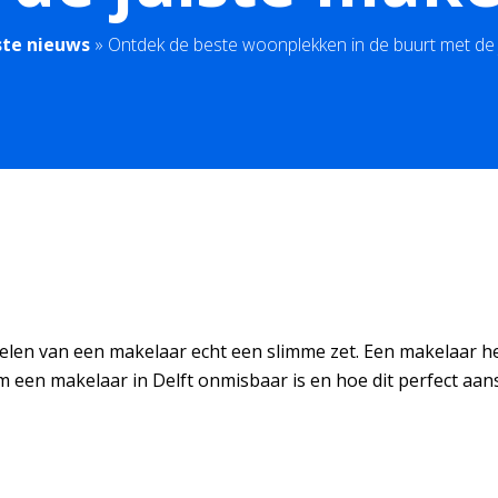
ste nieuws
»
Ontdek de beste woonplekken in de buurt met de 
kelen van een makelaar echt een slimme zet. Een makelaar hel
om een makelaar in Delft onmisbaar is en hoe dit perfect aan