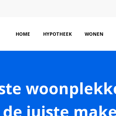
HOME
HYPOTHEEK
WONEN
ste woonplekke
 de juiste make