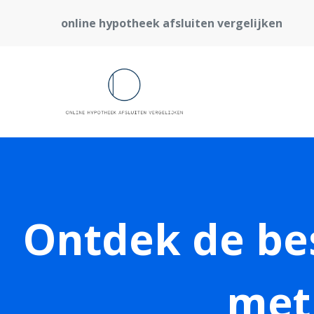
online hypotheek afsluiten vergelijken
Ontdek de be
met