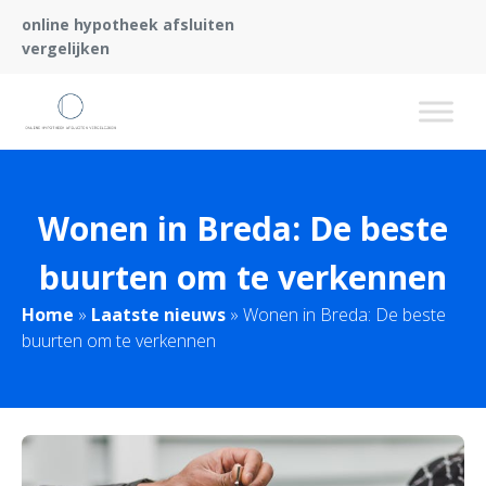
online hypotheek afsluiten
vergelijken
Wonen in Breda: De beste
buurten om te verkennen
Home
»
Laatste nieuws
»
Wonen in Breda: De beste
buurten om te verkennen